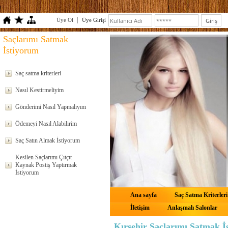
Üye Ol
Üye Girişi
Saçlarımı Satmak
İstiyorum
Saç satma kriterleri
Nasıl Kestirmeliyim
Gönderimi Nasıl Yapmalıyım
Ödemeyi Nasıl Alabilirim
Saç Satın Almak İstiyorum
Kesilen Saçlarımı Çıtçıt
Kaynak Postiş Yaptırmak
İstiyorum
Ana sayfa
Saç Satma Kriterleri
İletişim
Anlaşmalı Salonlar
Kırşehir Saçlarımı Satmak İ