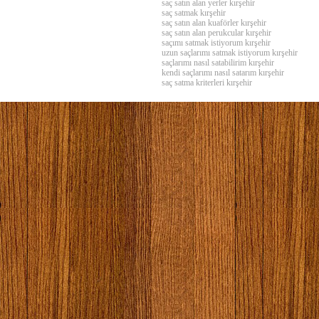
saç satın alan yerler kırşehir
saç satmak kırşehir
saç satın alan kuaförler kırşehir
saç satın alan perukcular kırşehir
saçımı satmak istiyorum kırşehir
uzun saçlarımı satmak istiyorum kırşehir
saçlarımı nasıl satabilirim kırşehir
kendi saçlarımı nasıl satarım kırşehir
saç satma kriterleri kırşehir