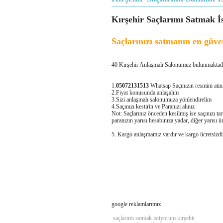
Kırşehir Saçlarımı Satmak İ
Saçlarınızı satmanın en güven
40 Kırşehir Anlaşmalı Salonumuz bulunmaktadır. 
1.
05072131513
Whatsap Saçınızın resmini atın
2.Fiyat konusunda anlaşalım
3.Sizi anlaşmalı salonumuza yönlendirelim
4.Saçınızı kestirin ve Paranızı alınız
Not: Saçlarınız önceden kesilmiş ise saçınızı ta
paranızın yarısı hesabınıza yadar, diğer yarısı ü
5. Kargo anlaşmamız vardır ve kargo ücretsizdir
google reklamlarımız
saçlarımı satmak istiyorum kırşehir