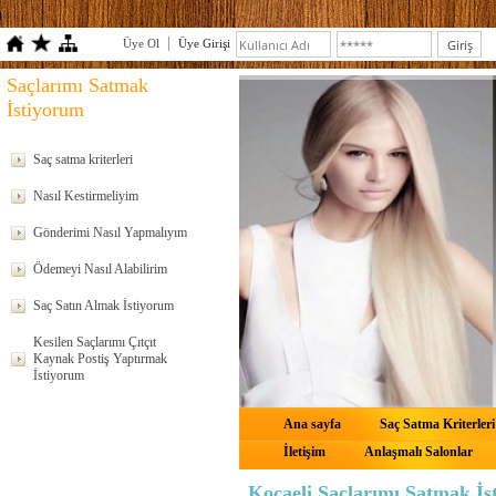
Üye Ol
Üye Girişi
Saçlarımı Satmak
İstiyorum
Saç satma kriterleri
Nasıl Kestirmeliyim
Gönderimi Nasıl Yapmalıyım
Ödemeyi Nasıl Alabilirim
Saç Satın Almak İstiyorum
Kesilen Saçlarımı Çıtçıt
Kaynak Postiş Yaptırmak
İstiyorum
Ana sayfa
Saç Satma Kriterleri
İletişim
Anlaşmalı Salonlar
Kocaeli Saçlarımı Satmak İs