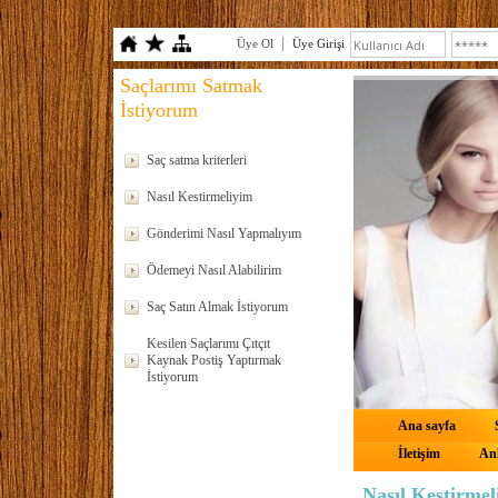
Üye Ol
Üye Girişi
Saçlarımı Satmak
İstiyorum
Saç satma kriterleri
Nasıl Kestirmeliyim
Gönderimi Nasıl Yapmalıyım
Ödemeyi Nasıl Alabilirim
Saç Satın Almak İstiyorum
Kesilen Saçlarımı Çıtçıt
Kaynak Postiş Yaptırmak
İstiyorum
Ana sayfa
İletişim
Anl
Nasıl Kestirmel