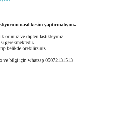
stiyorum nasıl kesim yaptırmalıyım..
lik örünüz ve dipten lastikleyiniz
sı gerekmektedir.
ıp belikde örebilirsiniz
deo ve bilgi için whatsap 05072131513