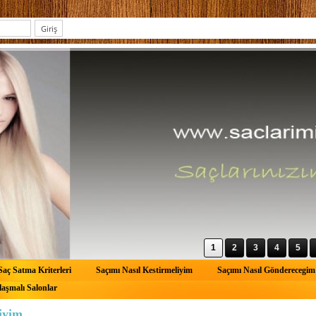
1
2
3
4
5
Saç Satma Kriterleri
Saçımı Nasıl Kestirmeliyim
Saçımı Nasıl Gönderecegim
aşmalı Salonlar
iyim