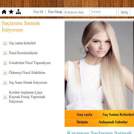
Üye Ol
Üye Girişi
Saçlarımı Satmak
İstiyorum
Saç satma kriterleri
Nasıl Kestirmeliyim
Gönderimi Nasıl Yapmalıyım
Ödemeyi Nasıl Alabilirim
Saç Satın Almak İstiyorum
Kesilen Saçlarımı Çıtçıt
Kaynak Postiş Yaptırmak
İstiyorum
Ana sayfa
Saç Satma Kriterleri
İletişim
Anlaşmalı Salonlar
Karaman Saçlarımı Satmak 