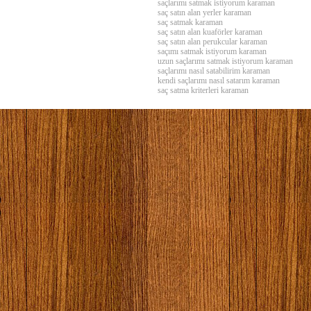
saçlarımı satmak istiyorum karaman
saç satın alan yerler karaman
saç satmak karaman
saç satın alan kuaförler karaman
saç satın alan perukcular karaman
saçımı satmak istiyorum karaman
uzun saçlarımı satmak istiyorum karaman
saçlarımı nasıl satabilirim karaman
kendi saçlarımı nasıl satarım karaman
saç satma kriterleri karaman