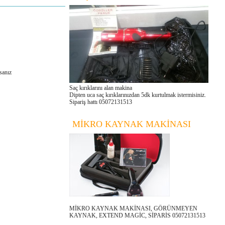
sanız
Saç kırıklarını alan makina
Dipten uca saç kırıklarınızdan 5dk kurtulmak istermisiniz.
Sipariş hattı 05072131513
MİKRO KAYNAK MAKİNASI
MİKRO KAYNAK MAKİNASI, GÖRÜNMEYEN
KAYNAK, EXTEND MAGİC, SİPARİS 05072131513