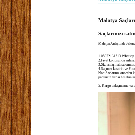
Malatya Saçlar
Saçlarınızı satm
Malatya Anlaşmalı Salonum
1.
05072131513
Whatsap S
2.Fiyat konusunda anlaşa
3.Sizi anlaşmalı salonum
4.Saçınızı kestirin ve Para
Not: Saçlarınız önceden ke
paranızın yarısı hesabınız
5. Kargo anlaşmamız vardı