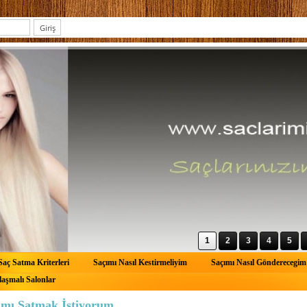
1
2
3
4
5
Saç Satma Kriterleri
Saçımı Nasıl Kestirmeliyim
Saçımı Nasıl Gönderecegim
aşmalı Salonlar
ımı Satmak İstiyorum