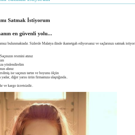
ımı Satmak İstiyorum
anın en güvenli yolu...
uz bulunmaktadır. Sizlerde Malatya ilinde ikametgah ediyorsanız ve saçlarınızı satmak istiyor
açınızın resmini atınız
lım
uza yönlendirelim
nızı alınız
silmiş ise saçınızı tartın ve boyunu ölçün
a yadar, diğer yarısı ürün firmamıza ulaştığında..
r ve kargo ücretsizdir..