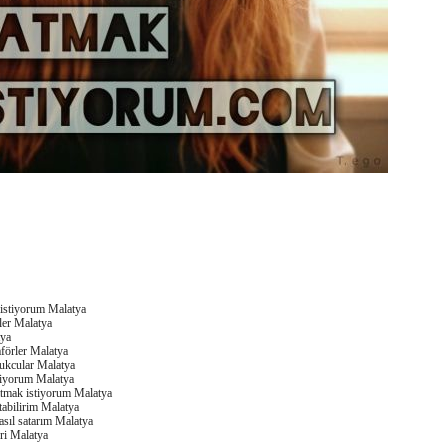
 istiyorum Malatya
rler Malatya
tya
aförler Malatya
rukcular Malatya
tiyorum Malatya
atmak istiyorum Malatya
tabilirim Malatya
asıl satarım Malatya
eri Malatya