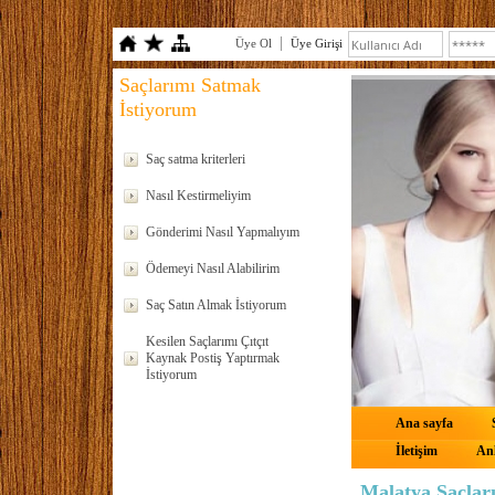
Üye Ol
Üye Girişi
Saçlarımı Satmak
İstiyorum
Saç satma kriterleri
Nasıl Kestirmeliyim
Gönderimi Nasıl Yapmalıyım
Ödemeyi Nasıl Alabilirim
Saç Satın Almak İstiyorum
Kesilen Saçlarımı Çıtçıt
Kaynak Postiş Yaptırmak
İstiyorum
Ana sayfa
İletişim
Anl
Malatya Saçlar